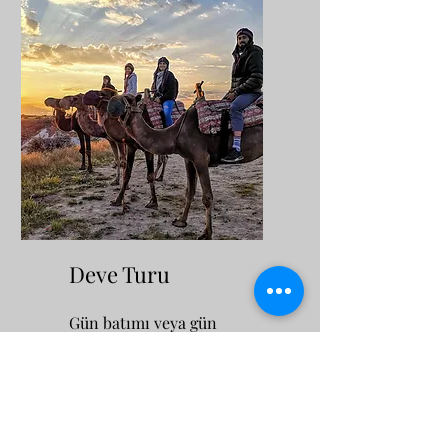
fiyatlarla.
Deve Turu
Gün batımı veya gün
doğumu saatlerinde
düzenlenebilen Kapadokya
deve turu; oluşumlarıyla
merak uyandıran vadiler